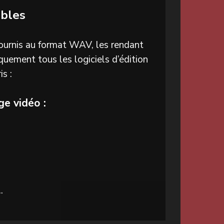
ibles
 fournis au format WAV, les rendant
quement tous les logiciels d’édition
s :
ge vidéo :
.