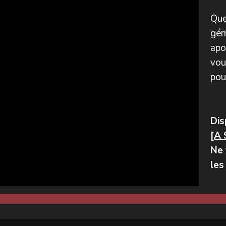
Que
gém
apo
vou
pou
Dis
[A 
Ne 
les