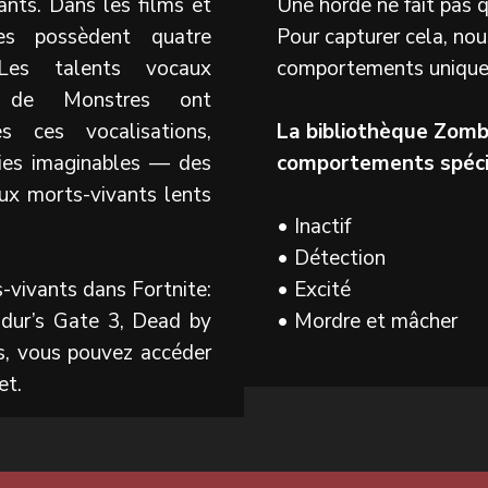
nts. Dans les films et
Une horde ne fait pas 
es possèdent quatre
Pour capturer cela, no
 Les talents vocaux
comportements uniques 
 de Monstres ont
s ces vocalisations,
La bibliothèque Zomb
ies imaginables — des
comportements spéci
aux morts-vivants lents
• Inactif
• Détection
-vivants dans Fortnite:
• Excité
dur’s Gate 3, Dead by
• Mordre et mâcher
s, vous pouvez accéder
et.